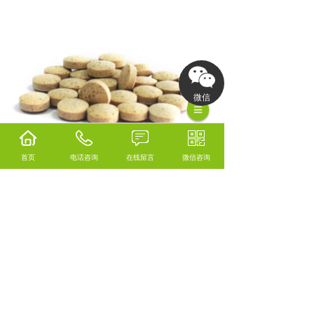
微信
首页
电话咨询
在线留言
微信咨询
相关标签：
亚精氨片贴牌代工
,
亚精氨片
,
片剂代
工
,
上一条：
欧洲胶原蛋白粉
下一条：
欧洲鱼油纯度98%