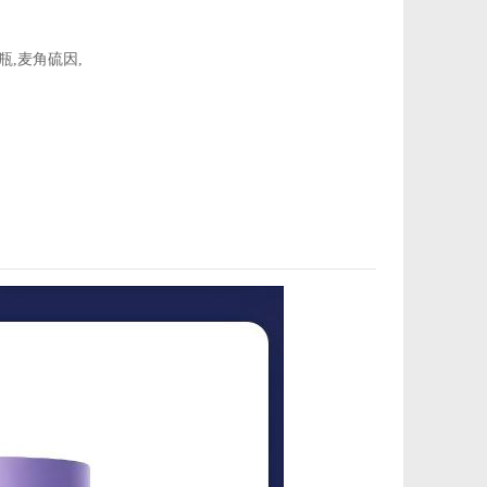
瓶
,
麦角硫因
,