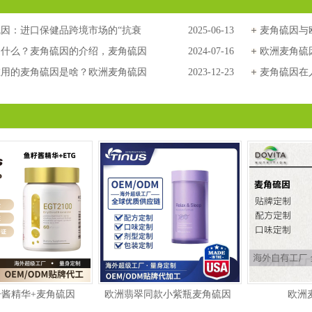
因：进口保健品跨境市场的“抗衰
2025-06-13
麦角硫因与
持续引爆消费？
是什么？麦角硫因的介绍，麦角硫因
2024-07-16
欧洲麦角硫
用 欧洲麦角硫因抗衰，麦角硫因
在用的麦角硫因是啥？欧洲麦角硫因
2023-12-23
麦角硫因OE
麦角硫因在
麦角硫因OEM，麦角硫因功效
硫因海外代工，麦角硫因OEM，
麦角硫因贴
功效
酱精华+麦角硫因
欧洲翡翠同款小紫瓶麦角硫因
欧洲