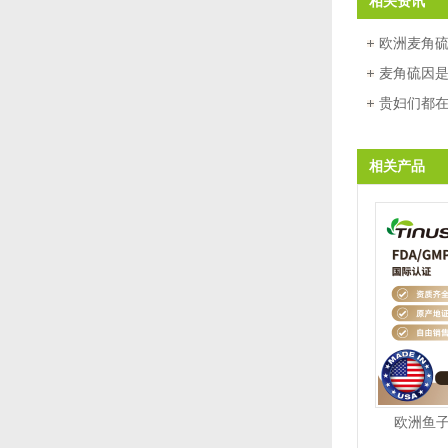
相关资讯
欧洲麦角硫
新贵”能否
麦角硫因
的功能与作
贵妇们都
海外代工，
抗衰，麦角
麦角硫因
相关产品
欧洲鱼子