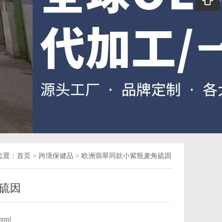
位置：
首页
>
跨境保健品
>
欧洲翡翠同款小紫瓶麦角硫因
硫因
html