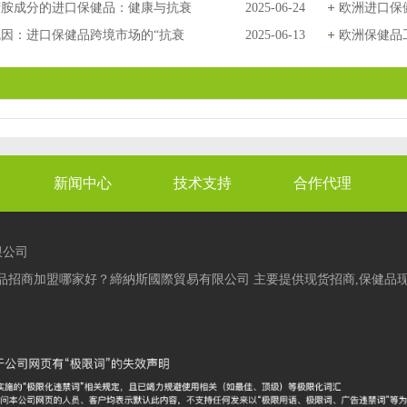
代工厂为您解答
精胺成分的进口保健品：健康与抗衰
2025-06-24
力的密钥
欧洲进口保
护
因：进口保健品跨境市场的“抗衰
2025-06-13
驱动与消费
欧洲保健品
持续引爆消费？
工厂选择
新闻中心
技术支持
合作代理
限公司
招商加盟哪家好？締納斯國際貿易有限公司 主要提供现货招商,保健品现