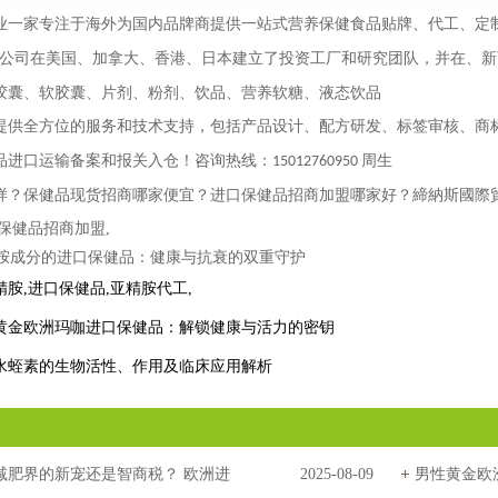
业一家专注于海外为国内品牌商提供一站式营养保健食品贴牌、代工、定
前公司在美国、加拿大、香港、日本建立了投资工厂和研究团队，并在、
胶囊、软胶囊、片剂、粉剂、饮品、营养软糖、液态饮品
提供全方位的服务和技术支持，包括产品设计、配方研发、标签审核、商
品进口运输备案和报关入仓！咨询热线：
周生
15012760950
样？保健品现货招商哪家便宜？进口保健品招商加盟哪家好？締納斯國際貿
保健品招商加盟,
精胺
,
进口保健品
,
亚精胺代工
,
黄金欧洲玛咖进口保健品：解锁健康与活力的密钥
水蛭素的生物活性、作用及临床应用解析
，减肥界的新宠还是智商税？ 欧洲进
2025-08-09
男性黄金欧