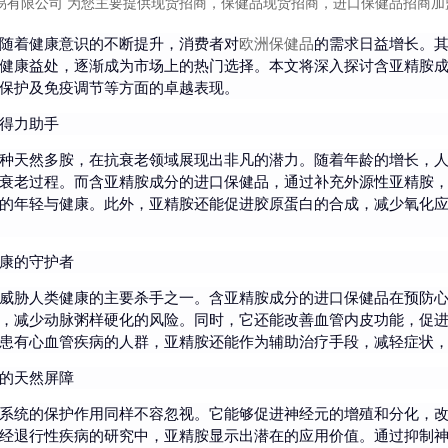
易有限公司 为您主要提供
现货招商
，保健品现货招商，进口保健品招商加
随着健康意识的不断提升，消费者对
欧洲保健品
的需求日益增长。
健康益处，逐渐成为市场上的热门选择。本文将深入探讨含亚精胺
保护及免疫调节等方面的卓越表现。
得力助手
种天然多胺，在抗衰老领域展现出非凡的潜力。随着年龄的增长，
衰老过程。而含亚精胺成分的进口保健品，通过补充外源性亚精胺
的年轻与健康。此外，亚精胺还能促进胶原蛋白的合成，减少氧化
康的守护者
威胁人类健康的主要杀手之一。含亚精胺成分的进口保健品在预防
，减少动脉粥样硬化的风险。同时，它还能改善血管内皮功能，促
患有心血管疾病的人群，亚精胺还能作为辅助治疗手段，减轻症状
的天然屏障
系统的保护作用同样不容忽视。它能够促进神经元的增殖和分化，
经退行性疾病的研究中，亚精胺显示出潜在的应用价值。通过抑制