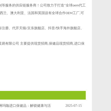
制等服务的供应链服务商！公司致力于打造
“全球
代工
oem
新西兰、澳大利亚、法国和英国设有全球合作
工厂
可
OEM
,
标注册、代开天猫
京东旗舰店、抖音
快手海外旗舰店、
/
/
易有限公司 主要提供现货招商,保健品现货招商,进口保
洲玛咖进口保健品：解锁健康与活
2025-07-15