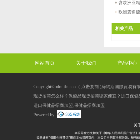
口保健品
含欧洲亚
的双重守
欧洲麦角硫
新贵”能否
相关产品
网站首页
关于我们
产品中心
XML
Copyright©
odm.tinus.cc
(
点击复制
)締納斯國際貿易有
现货招商怎么样？保健品现货招商哪家便宜？进口保健品
进口保健品招商加盟,保健品招商加盟
Powered by